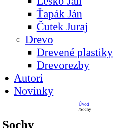
Leško Ján
Ťapák Ján
Čutek Juraj
Drevo
Drevené plastiky
Drevorezby
Autori
Novinky
Úvod
/
Sochy
Sochy