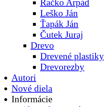
Račko Arpád
Leško Ján
Ťapák Ján
Čutek Juraj
Drevo
Drevené plastiky
Drevorezby
Autori
Nové diela
Informácie