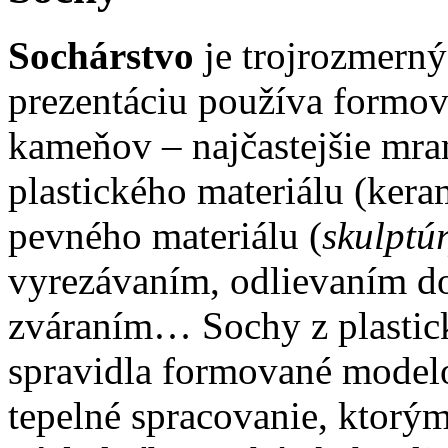
Sochárstvo
je trojrozmerný
prezentáciu používa formov
kameňov – najčastejšie mra
plastického materiálu (kera
pevného materiálu (
skulptú
vyrezávaním, odlievaním do
zváraním… Sochy z plastick
spravidla formované model
tepelné spracovanie, ktorým