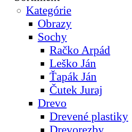
Kategórie
Obrazy
Sochy
Račko Arpád
Leško Ján
Ťapák Ján
Čutek Juraj
Drevo
Drevené plastiky
Drevorezby