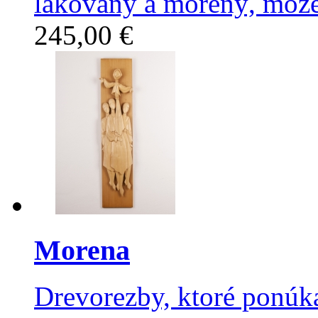
lakovaný a morený, môže
245,00 €
Morena
Drevorezby, ktoré ponúka