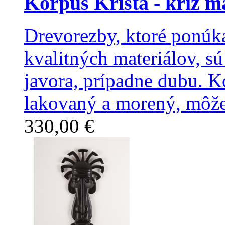
Korpus Krista - kríž m
Drevorezby, ktoré ponúka
kvalitných materiálov, sú
javora, prípadne dubu. 
lakovaný a morený, môže
330,00 €