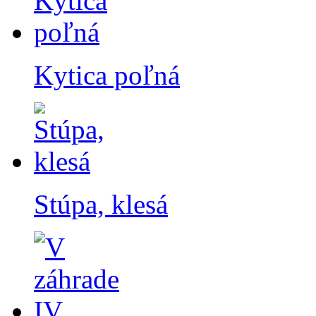
Kytica poľná
Stúpa, klesá