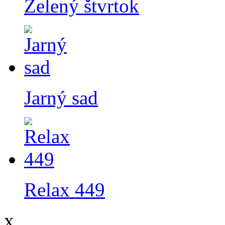
Zelený štvrtok
Jarný sad
Relax 449
x