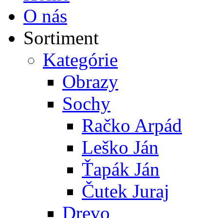
O nás
Sortiment
Kategórie
Obrazy
Sochy
Račko Arpád
Leško Ján
Ťapák Ján
Čutek Juraj
Drevo