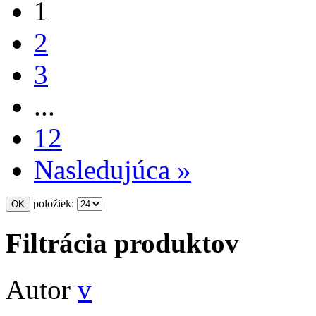
1
2
3
...
12
Nasledujúca »
položiek:
Filtrácia produktov
Autor
v