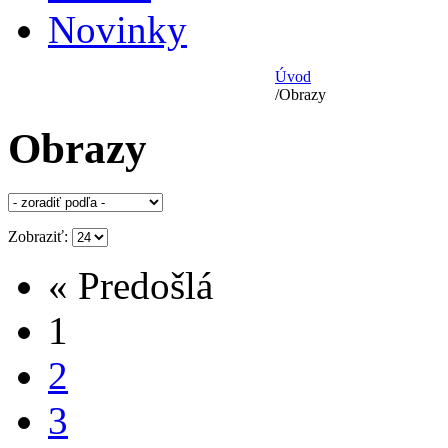
Novinky
Úvod
/
Obrazy
Obrazy
Zobraziť:
« Predošlá
1
2
3