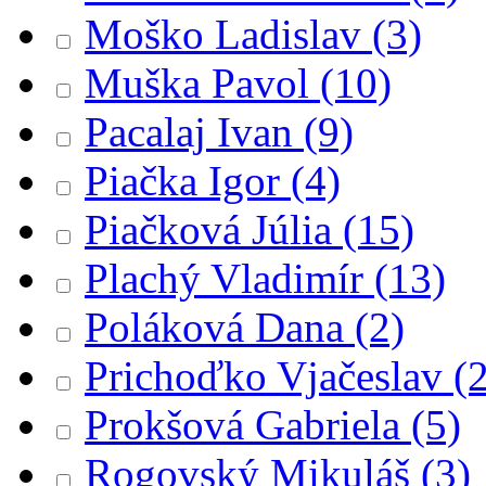
Moško Ladislav
(3)
Muška Pavol
(10)
Pacalaj Ivan
(9)
Piačka Igor
(4)
Piačková Júlia
(15)
Plachý Vladimír
(13)
Poláková Dana
(2)
Prichoďko Vjačeslav
(2
Prokšová Gabriela
(5)
Rogovský Mikuláš
(3)