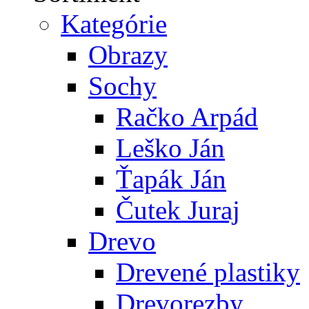
Kategórie
Obrazy
Sochy
Račko Arpád
Leško Ján
Ťapák Ján
Čutek Juraj
Drevo
Drevené plastiky
Drevorezby