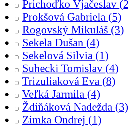
Prichoďko Vjačeslav
(2
Prokšová Gabriela
(5)
Rogovský Mikuláš
(3)
Sekela Dušan
(4)
Sekelová Silvia
(1)
Suhecki Tomislav
(4)
Trizuliaková Eva
(8)
Veľká Jarmila
(4)
Ždiňáková Nadežda
(3
Zimka Ondrej
(1)