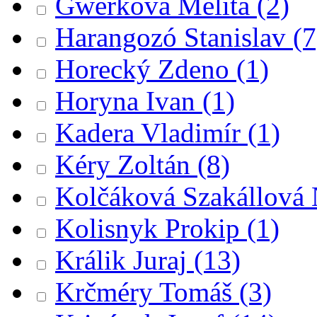
Gwerková Melita
(2)
Harangozó Stanislav
(7
Horecký Zdeno
(1)
Horyna Ivan
(1)
Kadera Vladimír
(1)
Kéry Zoltán
(8)
Kolčáková Szakállová
Kolisnyk Prokip
(1)
Králik Juraj
(13)
Krčméry Tomáš
(3)