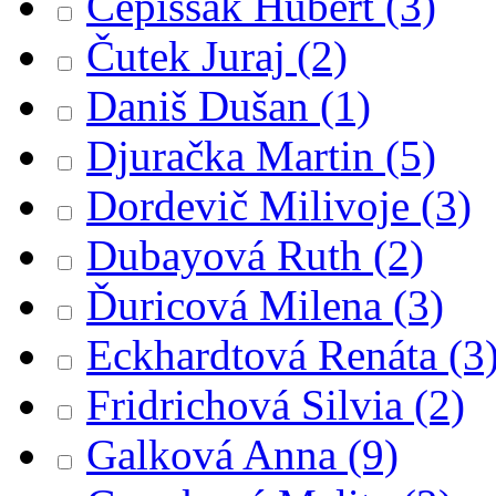
Čepiššák Hubert
(3)
Čutek Juraj
(2)
Daniš Dušan
(1)
Djuračka Martin
(5)
Dordevič Milivoje
(3)
Dubayová Ruth
(2)
Ďuricová Milena
(3)
Eckhardtová Renáta
(3
Fridrichová Silvia
(2)
Galková Anna
(9)