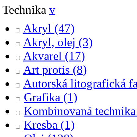
Technika
v
Akryl
(47)
Akryl, olej
(3)
Akvarel
(17)
Art protis
(8)
Autorská litografická f
Grafika
(1)
Kombinovaná technika
Kresba
(1)