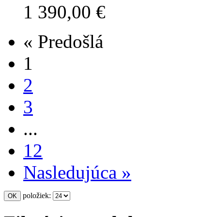
1 390,00 €
« Predošlá
1
2
3
...
12
Nasledujúca »
položiek: