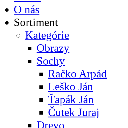
O nás
Sortiment
Kategórie
Obrazy
Sochy
Račko Arpád
Leško Ján
Ťapák Ján
Čutek Juraj
Drevo