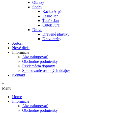
Obrazy
Sochy
Račko Arpád
Leško Ján
Ťapák Ján
Čutek Juraj
Drevo
Drevené plastiky
Drevorezby
Autori
Nové diela
Informácie
Ako nakupovať
Obchodné podmienky
Reklamácia dopravy
Spracovanie osobných údajov
Kontakt
+
Menu
Home
Informácie
Ako nakupovať
Obchodné podmienky