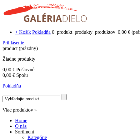
+ Košík
Pokladňa
0
produkt
produkty
produktov
0,00 €
(pr
Prihlásenie
product
(prázdny)
Žiadne produkty
0,00 €
Poštovné
0,00 €
Spolu
Pokladňa
Viac produktov »
Home
O nás
Sortiment
Kategórie