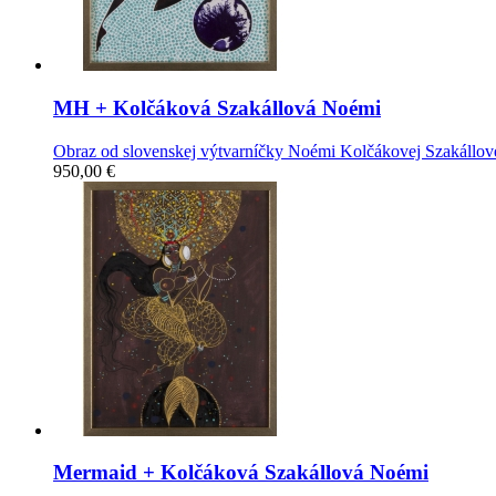
MH
+ Kolčáková Szakállová Noémi
Obraz od slovenskej výtvarníčky Noémi Kolčákovej Szakállove
950,00 €
Mermaid
+ Kolčáková Szakállová Noémi