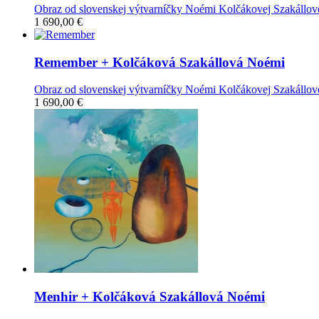
Obraz od slovenskej výtvarníčky Noémi Kolčákovej Szakállov
1 690,00 €
Remember
+ Kolčáková Szakállová Noémi
Obraz od slovenskej výtvarníčky Noémi Kolčákovej Szakállov
1 690,00 €
Menhir
+ Kolčáková Szakállová Noémi