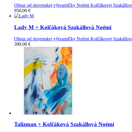
Obraz od slovenskej výtvarníčky Noémi Kolčákovej Szakállove
950,00 €
Lady M
+ Kolčáková Szakállová Noémi
Obraz od slovenskej výtvarníčky Noémi Kolčákovej Szakállove
390,00 €
Talizman
+ Kolčáková Szakállová Noémi