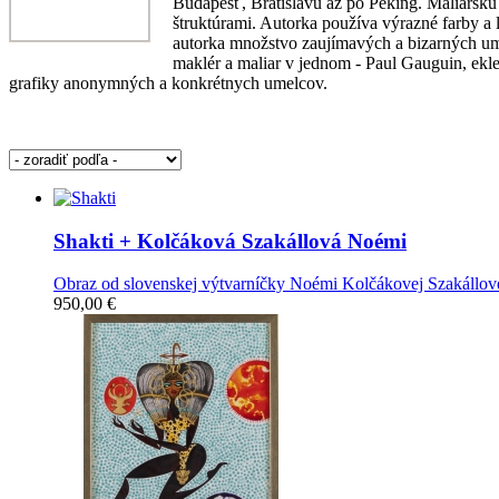
Budapešť, Bratislavu až po Peking. Maliarsku
štruktúrami. Autorka používa výrazné farby a 
autorka množstvo zaujímavých a bizarných umel
maklér a maliar v jednom - Paul Gauguin, eklekt
grafiky anonymných a konkrétnych umelcov.
Shakti
+ Kolčáková Szakállová Noémi
Obraz od slovenskej výtvarníčky Noémi Kolčákovej Szakállove
950,00 €