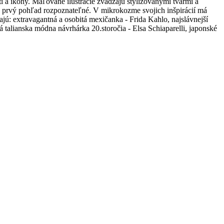
 a ikony. Maľované ilustrácie zvádzajú štylizovanými tvarmi a
 na prvý pohľad rozpoznateľné. V mikrokozme svojich inšpirácií má
jú: extravagantná a osobitá mexičanka - Frida Kahlo, najslávnejší
ká talianska módna návrhárka 20.storočia - Elsa Schiaparelli, japonské