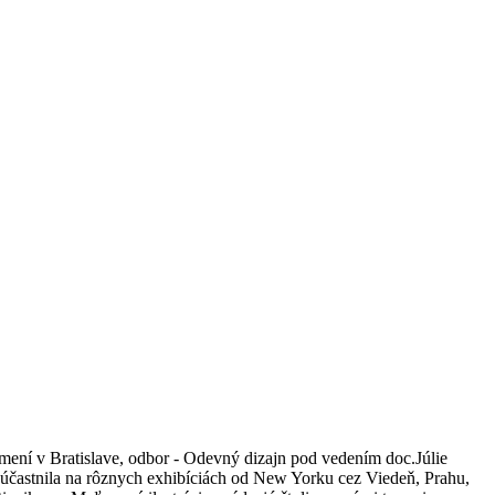
ení v Bratislave, odbor - Odevný dizajn pod vedením doc.Júlie
zúčastnila na rôznych exhibíciách od New Yorku cez Viedeň, Prahu,