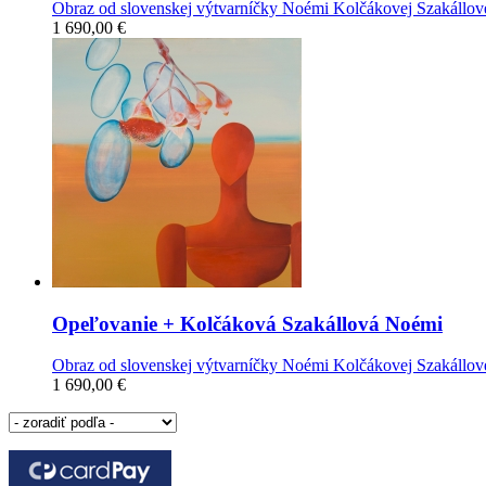
Obraz od slovenskej výtvarníčky Noémi Kolčákovej Szakállov
1 690,00 €
Opeľovanie
+ Kolčáková Szakállová Noémi
Obraz od slovenskej výtvarníčky Noémi Kolčákovej Szakállov
1 690,00 €