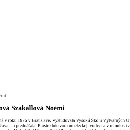
émi
ová Szakállová Noémi
á v roku 1976 v Bratislave. Vyštudovala Vysokú Školu Výtvarných Um
čovala a prednášala. Prostredníctvom umeleckej tvorby sa v minulosti 