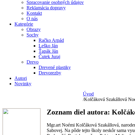
Spracovanie osobných údajov
Reklamácia dopravy
Kontakt
O nás
Kategórie
Obrazy
Sochy
Račko Arpád
Leško Ján
Ťapák Ján
Čutek Juraj
Drevo
Drevené plastiky
Drevorezby
Autori
Novinky
Úvod
/
Kolčáková Szakállová No
Zoznam diel autora:
Kolčák
Mgr.art Noémi Kolčáková Szakállová, naroden
Sabovej. Na pôde tejto školy neskôr sama vyu