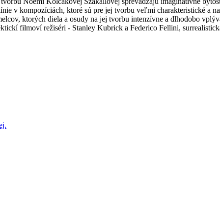
 tvorbu Noémi Kolčákovej Szakállovej sprevádzajú imaginatívne bytosti
línie v kompozíciách, ktoré sú pre jej tvorbu veľmi charakteristické a
cov, ktorých diela a osudy na jej tvorbu intenzívne a dlhodobo vplýva
ickí filmoví režiséri - Stanley Kubrick a Federico Fellini, surrealistic
j.